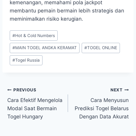
kemenangan, memahami pola jackpot
membantu pemain bermain lebih strategis dan
meminimalkan risiko kerugian.
Post
#
Hot & Cold Numbers
Tags:
#
MAIN TOGEL ANGKA KERAMAT
#
TOGEL ONLINE
#
Togel Russia
Post
PREVIOUS
NEXT
Cara Efektif Mengelola
Cara Menyusun
navigation
Modal Saat Bermain
Prediksi Togel Belarus
Togel Hungary
Dengan Data Akurat