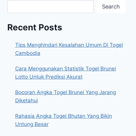
Search
Recent Posts
Tips Menghindari Kesalahan Umum Di Togel
Cambodia
Cara Menggunakan Statistik Togel Brunei
Lotto Untuk Prediksi Akurat
Bocoran Angka Togel Brunei Yang Jarang
Diketahui
Rahasia Angka Togel Bhutan Yang Bikin
Untung Besar