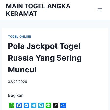
Skip
MAIN TOGEL ANGKA
to
KERAMAT
content
TOGEL ONLINE
Pola Jackpot Togel
Russia Yang Sering
Muncul
02/09/2026
Bagikan
W
F
M
T
S
L
X
S