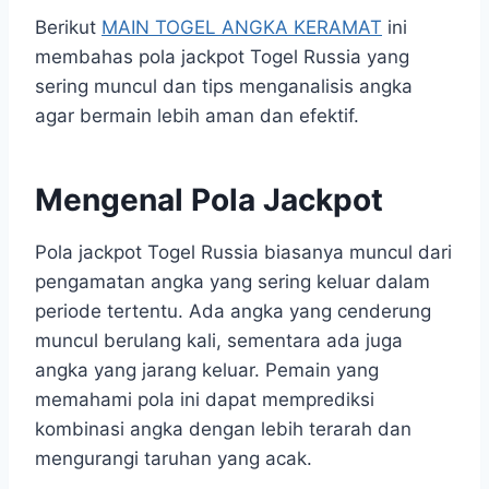
Berikut
MAIN TOGEL ANGKA KERAMAT
ini
membahas pola jackpot Togel Russia yang
sering muncul dan tips menganalisis angka
agar bermain lebih aman dan efektif.
Mengenal Pola Jackpot
Pola jackpot Togel Russia biasanya muncul dari
pengamatan angka yang sering keluar dalam
periode tertentu. Ada angka yang cenderung
muncul berulang kali, sementara ada juga
angka yang jarang keluar. Pemain yang
memahami pola ini dapat memprediksi
kombinasi angka dengan lebih terarah dan
mengurangi taruhan yang acak.