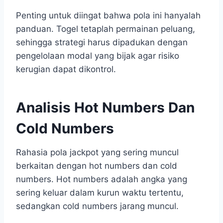
Penting untuk diingat bahwa pola ini hanyalah
panduan. Togel tetaplah permainan peluang,
sehingga strategi harus dipadukan dengan
pengelolaan modal yang bijak agar risiko
kerugian dapat dikontrol.
Analisis Hot Numbers Dan
Cold Numbers
Rahasia pola jackpot yang sering muncul
berkaitan dengan hot numbers dan cold
numbers. Hot numbers adalah angka yang
sering keluar dalam kurun waktu tertentu,
sedangkan cold numbers jarang muncul.