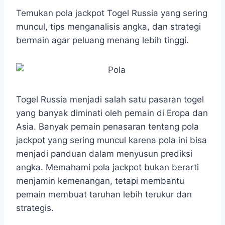
h
a
e
e
k
i
h
a
c
s
l
y
n
a
Temukan pola jackpot Togel Russia yang sering
t
e
s
e
p
e
r
muncul, tips menganalisis angka, dan strategi
s
b
e
g
e
e
bermain agar peluang menang lebih tinggi.
A
o
n
r
p
o
g
a
p
k
e
m
r
Togel Russia menjadi salah satu pasaran togel
yang banyak diminati oleh pemain di Eropa dan
Asia. Banyak pemain penasaran tentang pola
jackpot yang sering muncul karena pola ini bisa
menjadi panduan dalam menyusun prediksi
angka. Memahami pola jackpot bukan berarti
menjamin kemenangan, tetapi membantu
pemain membuat taruhan lebih terukur dan
strategis.