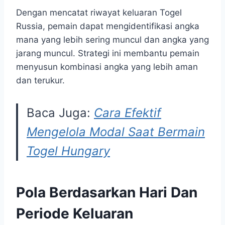
Dengan mencatat riwayat keluaran Togel
Russia, pemain dapat mengidentifikasi angka
mana yang lebih sering muncul dan angka yang
jarang muncul. Strategi ini membantu pemain
menyusun kombinasi angka yang lebih aman
dan terukur.
Baca Juga:
Cara Efektif
Mengelola Modal Saat Bermain
Togel Hungary
Pola Berdasarkan Hari Dan
Periode Keluaran