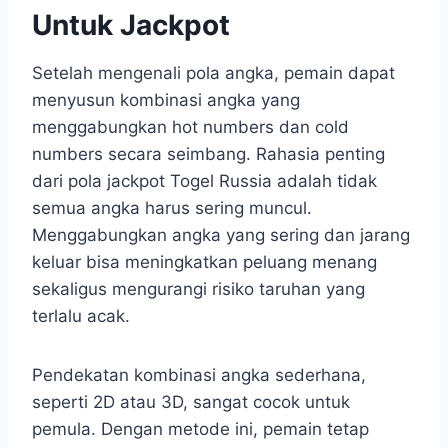
Untuk Jackpot
Setelah mengenali pola angka, pemain dapat
menyusun kombinasi angka yang
menggabungkan hot numbers dan cold
numbers secara seimbang. Rahasia penting
dari pola jackpot Togel Russia adalah tidak
semua angka harus sering muncul.
Menggabungkan angka yang sering dan jarang
keluar bisa meningkatkan peluang menang
sekaligus mengurangi risiko taruhan yang
terlalu acak.
Pendekatan kombinasi angka sederhana,
seperti 2D atau 3D, sangat cocok untuk
pemula. Dengan metode ini, pemain tetap