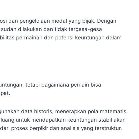
osi dan pengelolaan modal yang bijak. Dengan
sudah dilakukan dan tidak tergesa-gesa
bilitas permainan dan potensi keuntungan dalam
untungan, tetapi bagaimana pemain bisa
pat.
nakan data historis, menerapkan pola matematis,
eluang untuk mendapatkan keuntungan stabil akan
dari proses berpikir dan analisis yang terstruktur,