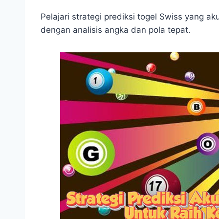
h
a
e
e
k
i
h
a
c
s
l
y
n
a
Pelajari strategi prediksi togel Swiss yang a
t
e
s
e
p
e
r
dengan analisis angka dan pola tepat.
s
b
e
g
e
e
A
o
n
r
p
o
g
a
p
k
e
m
r