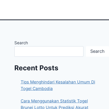
Search
Search
Recent Posts
Tips Menghindari Kesalahan Umum Di
Togel Cambodia
Cara Menggunakan Statistik Togel
Brunei Lotto Untuk Prediksi Akurat