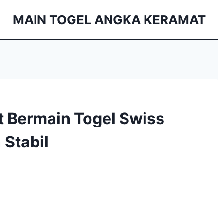
MAIN TOGEL ANGKA KERAMAT
at Bermain Togel Swiss
 Stabil