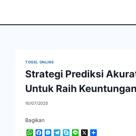
Skip
to
content
TOGEL ONLINE
Strategi Prediksi Akur
Untuk Raih Keuntungan
10/07/2025
Bagikan
W
F
M
T
S
L
X
S