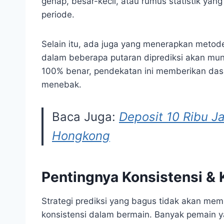
genap, besar-kecil, atau rumus statistik yan
periode.
Selain itu, ada juga yang menerapkan metod
dalam beberapa putaran diprediksi akan munc
100% benar, pendekatan ini memberikan dasa
menebak.
Baca Juga:
Deposit 10 Ribu J
Hongkong
Pentingnya Konsistensi & K
Strategi prediksi yang bagus tidak akan mem
konsistensi dalam bermain. Banyak pemain y