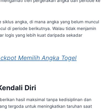
g mengamati tren pergerakan angka dari periode ke
e siklus angka, di mana angka yang belum muncul
ul di periode berikutnya. Walau tidak menjamin
r logis yang lebih kuat daripada sekadar
ackpot Memilih Angka Togel
endali Diri
berikan hasil maksimal tanpa kedisiplinan dan
ang tergoda untuk meningkatkan taruhan saat