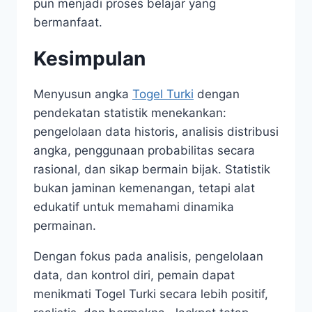
pun menjadi proses belajar yang
bermanfaat.
Kesimpulan
Menyusun angka
Togel Turki
dengan
pendekatan statistik menekankan:
pengelolaan data historis, analisis distribusi
angka, penggunaan probabilitas secara
rasional, dan sikap bermain bijak. Statistik
bukan jaminan kemenangan, tetapi alat
edukatif untuk memahami dinamika
permainan.
Dengan fokus pada analisis, pengelolaan
data, dan kontrol diri, pemain dapat
menikmati Togel Turki secara lebih positif,