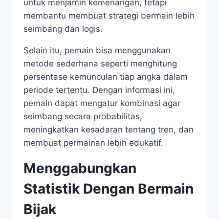
untuk menjamin kemenangan, tetapi
membantu membuat strategi bermain lebih
seimbang dan logis.
Selain itu, pemain bisa menggunakan
metode sederhana seperti menghitung
persentase kemunculan tiap angka dalam
periode tertentu. Dengan informasi ini,
pemain dapat mengatur kombinasi agar
seimbang secara probabilitas,
meningkatkan kesadaran tentang tren, dan
membuat permainan lebih edukatif.
Menggabungkan
Statistik Dengan Bermain
Bijak