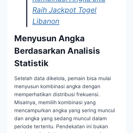
Raih Jackpot Togel
Libanon
Menyusun Angka
Berdasarkan Analisis
Statistik
Setelah data dikelola, pemain bisa mulai
menyusun kombinasi angka dengan
memperhatikan distribusi frekuensi.
Misalnya, memilih kombinasi yang
mencampurkan angka yang sering muncul
dan angka yang sedang muncul dalam
periode tertentu. Pendekatan ini bukan