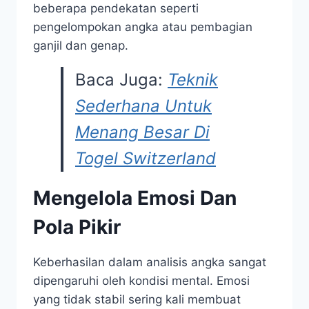
beberapa pendekatan seperti
pengelompokan angka atau pembagian
ganjil dan genap.
Baca Juga:
Teknik
Sederhana Untuk
Menang Besar Di
Togel Switzerland
Mengelola Emosi Dan
Pola Pikir
Keberhasilan dalam analisis angka sangat
dipengaruhi oleh kondisi mental. Emosi
yang tidak stabil sering kali membuat