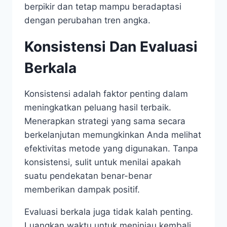
berpikir dan tetap mampu beradaptasi
dengan perubahan tren angka.
Konsistensi Dan Evaluasi
Berkala
Konsistensi adalah faktor penting dalam
meningkatkan peluang hasil terbaik.
Menerapkan strategi yang sama secara
berkelanjutan memungkinkan Anda melihat
efektivitas metode yang digunakan. Tanpa
konsistensi, sulit untuk menilai apakah
suatu pendekatan benar-benar
memberikan dampak positif.
Evaluasi berkala juga tidak kalah penting.
Luangkan waktu untuk meninjau kembali