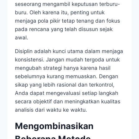
seseorang mengambil keputusan terburu-
buru. Oleh karena itu, penting untuk
menjaga pola pikir tetap tenang dan fokus
pada rencana yang telah disusun sejak
awal.
Disiplin adalah kunci utama dalam menjaga
konsistensi. Jangan mudah tergoda untuk
mengubah strategi hanya karena hasil
sebelumnya kurang memuaskan. Dengan
sikap yang lebih rasional dan terkontrol,
Anda dapat mengevaluasi setiap langkah
secara objektif dan meningkatkan kualitas
analisis dari waktu ke waktu.
Mengombinasikan