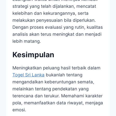
strategi yang telah dijalankan, mencatat
kelebihan dan kekurangannya, serta
melakukan penyesuaian bila diperlukan.
Dengan proses evaluasi yang rutin, kualitas
analisis akan terus meningkat dan menjadi
lebih matang.
Kesimpulan
Meningkatkan peluang hasil terbaik dalam
Togel Sri Lanka
bukanlah tentang
mengandalkan keberuntungan semata,
melainkan tentang pendekatan yang
terencana dan terukur. Memahami karakter
pola, memanfaatkan data riwayat, menjaga
emosi.