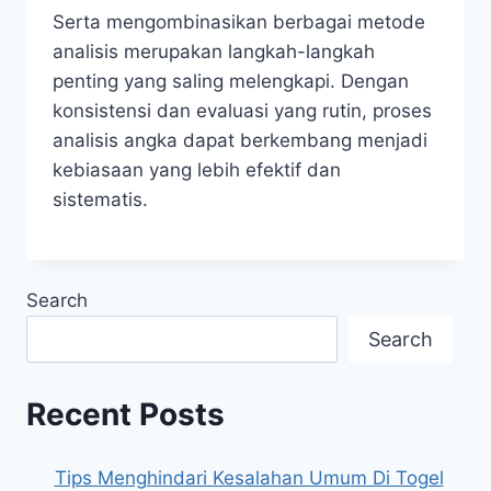
Serta mengombinasikan berbagai metode
analisis merupakan langkah-langkah
penting yang saling melengkapi. Dengan
konsistensi dan evaluasi yang rutin, proses
analisis angka dapat berkembang menjadi
kebiasaan yang lebih efektif dan
sistematis.
Search
Search
Recent Posts
Tips Menghindari Kesalahan Umum Di Togel