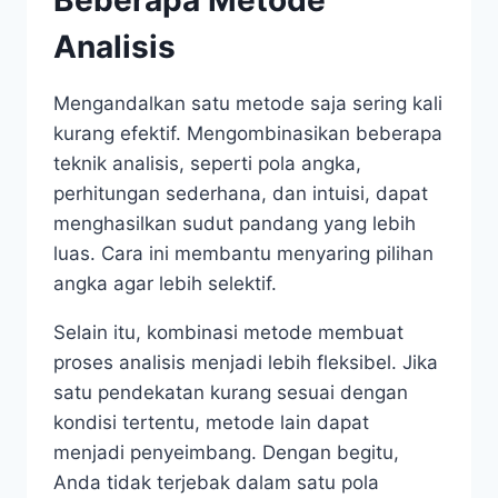
Beberapa Metode
Analisis
Mengandalkan satu metode saja sering kali
kurang efektif. Mengombinasikan beberapa
teknik analisis, seperti pola angka,
perhitungan sederhana, dan intuisi, dapat
menghasilkan sudut pandang yang lebih
luas. Cara ini membantu menyaring pilihan
angka agar lebih selektif.
Selain itu, kombinasi metode membuat
proses analisis menjadi lebih fleksibel. Jika
satu pendekatan kurang sesuai dengan
kondisi tertentu, metode lain dapat
menjadi penyeimbang. Dengan begitu,
Anda tidak terjebak dalam satu pola