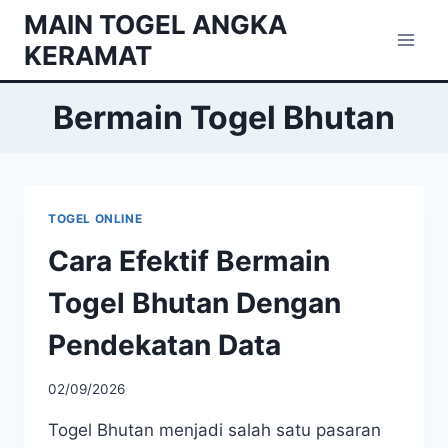
Skip
MAIN TOGEL ANGKA
to
KERAMAT
content
Bermain Togel Bhutan
TOGEL ONLINE
Cara Efektif Bermain
Togel Bhutan Dengan
Pendekatan Data
02/09/2026
Togel Bhutan menjadi salah satu pasaran