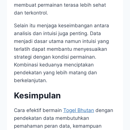
membuat permainan terasa lebih sehat
dan terkontrol.
Selain itu menjaga keseimbangan antara
analisis dan intuisi juga penting. Data
menjadi dasar utama namun intuisi yang
terlatih dapat membantu menyesuaikan
strategi dengan kondisi permainan.
Kombinasi keduanya menciptakan
pendekatan yang lebih matang dan
berkelanjutan.
Kesimpulan
Cara efektif bermain
Togel Bhutan
dengan
pendekatan data membutuhkan
pemahaman peran data, kemampuan