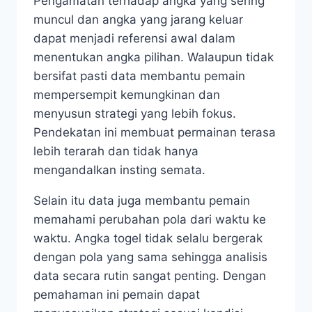
Pengamatan terhadap angka yang sering
muncul dan angka yang jarang keluar
dapat menjadi referensi awal dalam
menentukan angka pilihan. Walaupun tidak
bersifat pasti data membantu pemain
mempersempit kemungkinan dan
menyusun strategi yang lebih fokus.
Pendekatan ini membuat permainan terasa
lebih terarah dan tidak hanya
mengandalkan insting semata.
Selain itu data juga membantu pemain
memahami perubahan pola dari waktu ke
waktu. Angka togel tidak selalu bergerak
dengan pola yang sama sehingga analisis
data secara rutin sangat penting. Dengan
pemahaman ini pemain dapat