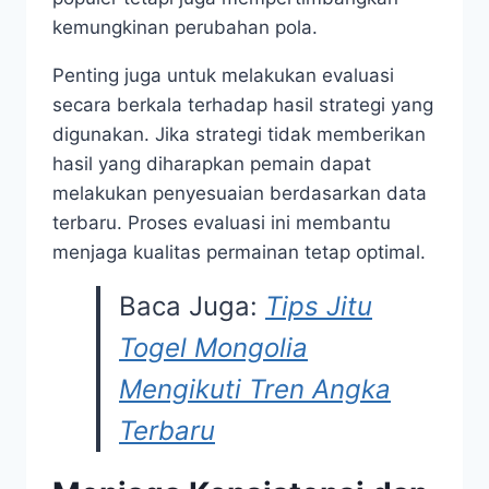
kemungkinan perubahan pola.
Penting juga untuk melakukan evaluasi
secara berkala terhadap hasil strategi yang
digunakan. Jika strategi tidak memberikan
hasil yang diharapkan pemain dapat
melakukan penyesuaian berdasarkan data
terbaru. Proses evaluasi ini membantu
menjaga kualitas permainan tetap optimal.
Baca Juga:
Tips Jitu
Togel Mongolia
Mengikuti Tren Angka
Terbaru