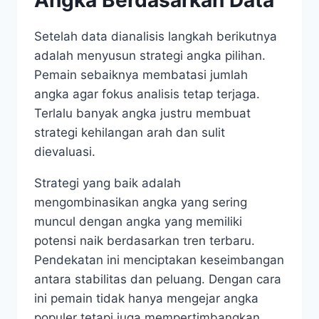
Angka Berdasarkan Data
Setelah data dianalisis langkah berikutnya
adalah menyusun strategi angka pilihan.
Pemain sebaiknya membatasi jumlah
angka agar fokus analisis tetap terjaga.
Terlalu banyak angka justru membuat
strategi kehilangan arah dan sulit
dievaluasi.
Strategi yang baik adalah
mengombinasikan angka yang sering
muncul dengan angka yang memiliki
potensi naik berdasarkan tren terbaru.
Pendekatan ini menciptakan keseimbangan
antara stabilitas dan peluang. Dengan cara
ini pemain tidak hanya mengejar angka
populer tetapi juga mempertimbangkan