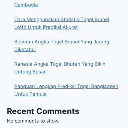
Cambodia
Cara Menggunakan Statistik Togel Brunei
Lotto Untuk Prediksi Akurat
Bocoran Angka Togel Brunei Yang Jarang
Diketahui
Rahasia Angka Togel Bhutan Yang Bikin
Untung Besar
Panduan Lengkap Prediksi Togel Bangladesh
Untuk Pemula
Recent Comments
No comments to show.