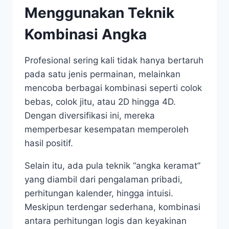
Menggunakan Teknik
Kombinasi Angka
Profesional sering kali tidak hanya bertaruh
pada satu jenis permainan, melainkan
mencoba berbagai kombinasi seperti colok
bebas, colok jitu, atau 2D hingga 4D.
Dengan diversifikasi ini, mereka
memperbesar kesempatan memperoleh
hasil positif.
Selain itu, ada pula teknik “angka keramat”
yang diambil dari pengalaman pribadi,
perhitungan kalender, hingga intuisi.
Meskipun terdengar sederhana, kombinasi
antara perhitungan logis dan keyakinan