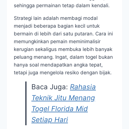
sehingga permainan tetap dalam kendali.
Strategi lain adalah membagi modal
menjadi beberapa bagian kecil untuk
bermain di lebih dari satu putaran. Cara ini
memungkinkan pemain meminimalisir
kerugian sekaligus membuka lebih banyak
peluang menang. Ingat, dalam togel bukan
hanya soal mendapatkan angka tepat,
tetapi juga mengelola resiko dengan bijak.
Baca Juga:
Rahasia
Teknik Jitu Menang
Togel Florida Mid
Setiap Hari