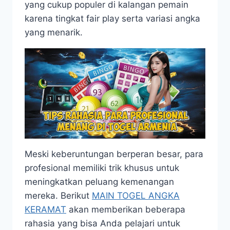
yang cukup populer di kalangan pemain
karena tingkat fair play serta variasi angka
yang menarik.
Meski keberuntungan berperan besar, para
profesional memiliki trik khusus untuk
meningkatkan peluang kemenangan
mereka. Berikut
MAIN TOGEL ANGKA
KERAMAT
akan memberikan beberapa
rahasia yang bisa Anda pelajari untuk