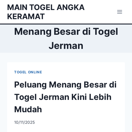
Skip
MAIN TOGEL ANGKA
to
KERAMAT
content
Menang Besar di Togel
Jerman
TOGEL ONLINE
Peluang Menang Besar di
Togel Jerman Kini Lebih
Mudah
10/11/2025