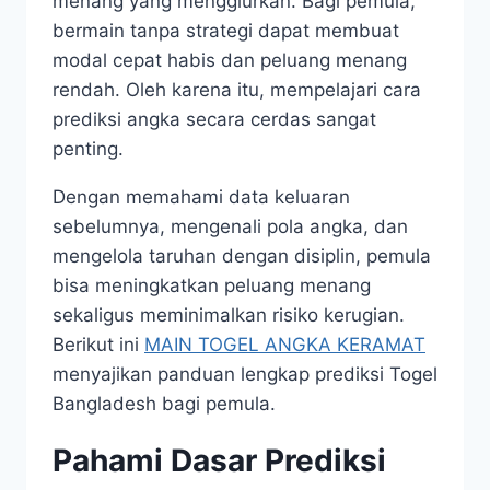
menang yang menggiurkan. Bagi pemula,
bermain tanpa strategi dapat membuat
modal cepat habis dan peluang menang
rendah. Oleh karena itu, mempelajari cara
prediksi angka secara cerdas sangat
penting.
Dengan memahami data keluaran
sebelumnya, mengenali pola angka, dan
mengelola taruhan dengan disiplin, pemula
bisa meningkatkan peluang menang
sekaligus meminimalkan risiko kerugian.
Berikut ini
MAIN TOGEL ANGKA KERAMAT
menyajikan panduan lengkap prediksi Togel
Bangladesh bagi pemula.
Pahami Dasar Prediksi