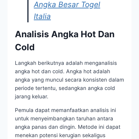
Angka Besar Togel
Italia
Analisis Angka Hot Dan
Cold
Langkah berikutnya adalah menganalisis
angka hot dan cold. Angka hot adalah
angka yang muncul secara konsisten dalam
periode tertentu, sedangkan angka cold
jarang keluar.
Pemula dapat memanfaatkan analisis ini
untuk menyeimbangkan taruhan antara
angka panas dan dingin. Metode ini dapat
menekan potensi kerugian sekaligus