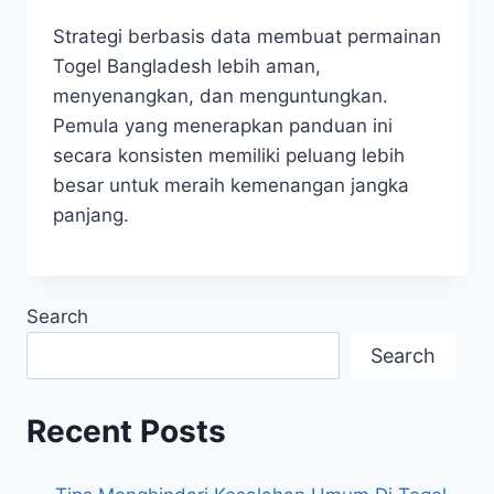
Strategi berbasis data membuat permainan
Togel Bangladesh lebih aman,
menyenangkan, dan menguntungkan.
Pemula yang menerapkan panduan ini
secara konsisten memiliki peluang lebih
besar untuk meraih kemenangan jangka
panjang.
Search
Search
Recent Posts