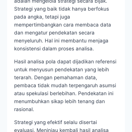
adalah mengelola strategi secara bijak.
Strategi yang baik tidak hanya berfokus
pada angka, tetapi juga
mempertimbangkan cara membaca data
dan mengatur pendekatan secara
menyeluruh. Hal ini membantu menjaga
konsistensi dalam proses analisa.
Hasil analisa pola dapat dijadikan referensi
untuk menyusun pendekatan yang lebih
terarah. Dengan pemahaman data,
pembaca tidak mudah terpengaruh asumsi
atau spekulasi berlebihan. Pendekatan ini
menumbuhkan sikap lebih tenang dan
rasional.
Strategi yang efektif selalu disertai
evaluasi. Meninjau kembali hasil analisa