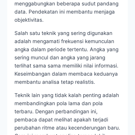
menggabungkan beberapa sudut pandang
data. Pendekatan ini membantu menjaga
objektivitas.
Salah satu teknik yang sering digunakan
adalah mengamati frekuensi kemunculan
angka dalam periode tertentu. Angka yang
sering muncul dan angka yang jarang
terlihat sama sama memiliki nilai informasi.
Keseimbangan dalam membaca keduanya
membantu analisa tetap realistis.
Teknik lain yang tidak kalah penting adalah
membandingkan pola lama dan pola
terbaru. Dengan perbandingan ini,
pembaca dapat melihat apakah terjadi
perubahan ritme atau kecenderungan baru.