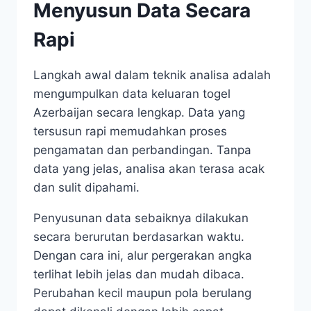
Menyusun Data Secara
Rapi
Langkah awal dalam teknik analisa adalah
mengumpulkan data keluaran togel
Azerbaijan secara lengkap. Data yang
tersusun rapi memudahkan proses
pengamatan dan perbandingan. Tanpa
data yang jelas, analisa akan terasa acak
dan sulit dipahami.
Penyusunan data sebaiknya dilakukan
secara berurutan berdasarkan waktu.
Dengan cara ini, alur pergerakan angka
terlihat lebih jelas dan mudah dibaca.
Perubahan kecil maupun pola berulang