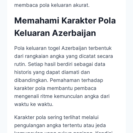
membaca pola keluaran akurat.
Memahami Karakter Pola
Keluaran Azerbaijan
Pola keluaran togel Azerbaijan terbentuk
dari rangkaian angka yang dicatat secara
rutin. Setiap hasil berdiri sebagai data
historis yang dapat diamati dan
dibandingkan. Pemahaman terhadap
karakter pola membantu pembaca
mengenali ritme kemunculan angka dari
waktu ke waktu.
Karakter pola sering terlihat melalui
pengulangan angka tertentu atau jeda