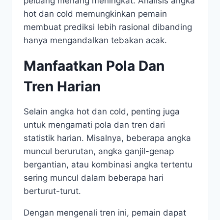
peluang menang meningkat. Analisis angka
hot dan cold memungkinkan pemain
membuat prediksi lebih rasional dibanding
hanya mengandalkan tebakan acak.
Manfaatkan Pola Dan
Tren Harian
Selain angka hot dan cold, penting juga
untuk mengamati pola dan tren dari
statistik harian. Misalnya, beberapa angka
muncul berurutan, angka ganjil-genap
bergantian, atau kombinasi angka tertentu
sering muncul dalam beberapa hari
berturut-turut.
Dengan mengenali tren ini, pemain dapat