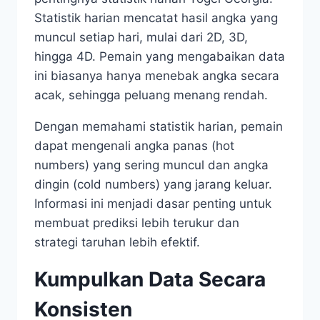
Statistik harian mencatat hasil angka yang
muncul setiap hari, mulai dari 2D, 3D,
hingga 4D. Pemain yang mengabaikan data
ini biasanya hanya menebak angka secara
acak, sehingga peluang menang rendah.
Dengan memahami statistik harian, pemain
dapat mengenali angka panas (hot
numbers) yang sering muncul dan angka
dingin (cold numbers) yang jarang keluar.
Informasi ini menjadi dasar penting untuk
membuat prediksi lebih terukur dan
strategi taruhan lebih efektif.
Kumpulkan Data Secara
Konsisten