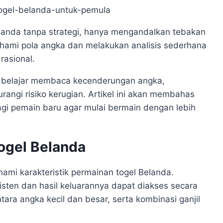
landa tanpa strategi, hanya mengandalkan tebakan
ami pola angka dan melakukan analisis sederhana
rasional.
a belajar membaca kecenderungan angka,
rangi risiko kerugian. Artikel ini akan membahas
gi pemain baru agar mulai bermain dengan lebih
ogel Belanda
mi karakteristik permainan togel Belanda.
isten dan hasil keluarannya dapat diakses secara
ara angka kecil dan besar, serta kombinasi ganjil