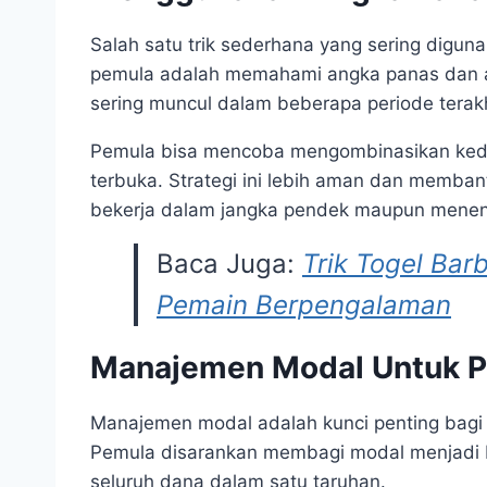
Salah satu trik sederhana yang sering digun
pemula adalah memahami angka panas dan a
sering muncul dalam beberapa periode terakh
Pemula bisa mencoba mengombinasikan kedua
terbuka. Strategi ini lebih aman dan memb
bekerja dalam jangka pendek maupun mene
Baca Juga:
Trik Togel Ba
Pemain Berpengalaman
Manajemen Modal Untuk 
Manajemen modal adalah kunci penting bagi
Pemula disarankan membagi modal menjadi 
seluruh dana dalam satu taruhan.