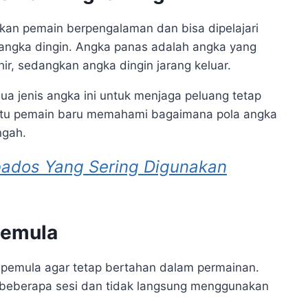
akan pemain berpengalaman dan bisa dipelajari
ngka dingin. Angka panas adalah angka yang
ir, sedangkan angka dingin jarang keluar.
 jenis angka ini untuk menjaga peluang tetap
antu pemain baru memahami bagaimana pola angka
ngah.
rbados Yang Sering Digunakan
Pemula
 pemula agar tetap bertahan dalam permainan.
beberapa sesi dan tidak langsung menggunakan