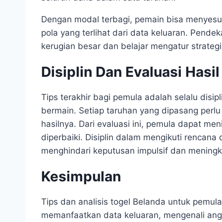
Dengan modal terbagi, pemain bisa menyesu
pola yang terlihat dari data keluaran. Pend
kerugian besar dan belajar mengatur strategi 
Disiplin Dan Evaluasi Hasi
Tips terakhir bagi pemula adalah selalu disip
bermain. Setiap taruhan yang dipasang perl
hasilnya. Dari evaluasi ini, pemula dapat men
diperbaiki. Disiplin dalam mengikuti rencan
menghindari keputusan impulsif dan meningk
Kesimpulan
Tips dan analisis togel Belanda untuk pemul
memanfaatkan data keluaran, mengenali ang