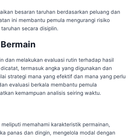
aikan besaran taruhan berdasarkan peluang dan
ekatan ini membantu pemula mengurangi risiko
taruhan secara disiplin.
l Bermain
lin dan melakukan evaluasi rutin terhadap hasil
u dicatat, termasuk angka yang digunakan dan
ilai strategi mana yang efektif dan mana yang perlu
a dan evaluasi berkala membantu pemula
atkan kemampuan analisis seiring waktu.
a meliputi memahami karakteristik permainan,
ka panas dan dingin, mengelola modal dengan