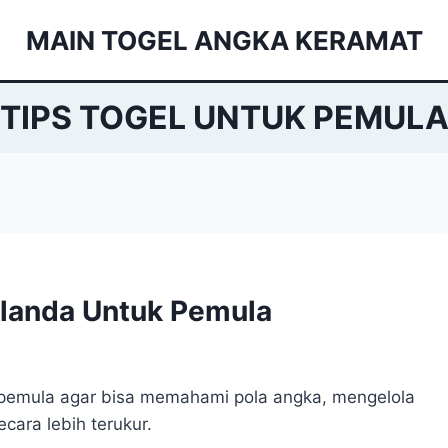
MAIN TOGEL ANGKA KERAMAT
TIPS TOGEL UNTUK PEMUL
elanda Untuk Pemula
i pemula agar bisa memahami pola angka, mengelola
ara lebih terukur.