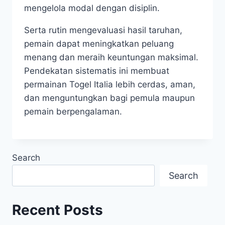
mengelola modal dengan disiplin.
Serta rutin mengevaluasi hasil taruhan,
pemain dapat meningkatkan peluang
menang dan meraih keuntungan maksimal.
Pendekatan sistematis ini membuat
permainan Togel Italia lebih cerdas, aman,
dan menguntungkan bagi pemula maupun
pemain berpengalaman.
Search
Search
Recent Posts