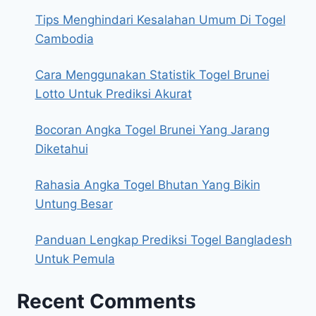
Tips Menghindari Kesalahan Umum Di Togel
Cambodia
Cara Menggunakan Statistik Togel Brunei
Lotto Untuk Prediksi Akurat
Bocoran Angka Togel Brunei Yang Jarang
Diketahui
Rahasia Angka Togel Bhutan Yang Bikin
Untung Besar
Panduan Lengkap Prediksi Togel Bangladesh
Untuk Pemula
Recent Comments