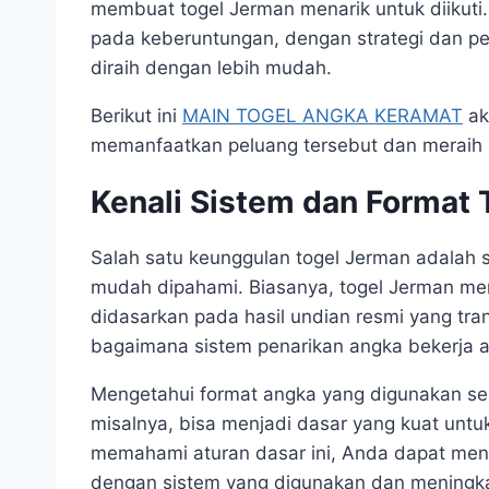
membuat togel Jerman menarik untuk diikuti.
pada keberuntungan, dengan strategi dan p
diraih dengan lebih mudah.
Berikut ini
MAIN TOGEL ANGKA KERAMAT
ak
memanfaatkan peluang tersebut dan meraih 
Kenali Sistem dan Format
Salah satu keunggulan togel Jerman adalah s
mudah dipahami. Biasanya, togel Jerman me
didasarkan pada hasil undian resmi yang tr
bagaimana sistem penarikan angka bekerja ag
Mengetahui format angka yang digunakan se
misalnya, bisa menjadi dasar yang kuat un
memahami aturan dasar ini, Anda dapat men
dengan sistem yang digunakan dan meningk