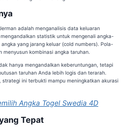
 nya
 Jerman adalah menganalisis data keluaran
engandalkan statistik untuk mengenali angka-
angka yang jarang keluar (cold numbers). Pola-
lam menyusun kombinasi angka taruhan.
idak hanya mengandalkan keberuntungan, tetapi
tusan taruhan Anda lebih logis dan terarah.
trategi ini terbukti mampu meningkatkan akurasi
emilih Angka Togel Swedia 4D
 yang Tepat