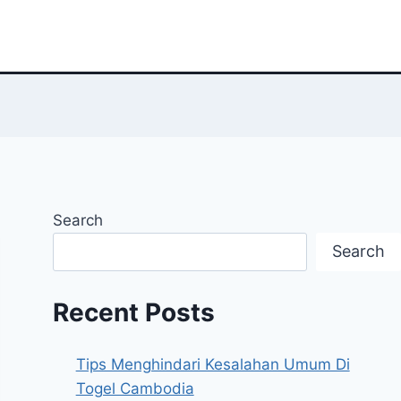
Search
Search
Recent Posts
Tips Menghindari Kesalahan Umum Di
Togel Cambodia