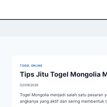
Skip
to
content
TOGEL ONLINE
Tips Jitu Togel Mongolia 
02/09/2026
Togel Mongolia menjadi salah satu pasaran 
angkanya yang aktif dan sering membentuk tr