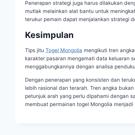
Penerapan strategi juga harus dilakukan deng
mutlak melainkan alat bantu untuk meningka
terukur pemain dapat menjalankan strategi de
Kesimpulan
Tips jitu
Togel Mongolia
mengikuti tren angk
karakter pasaran mengamati data keluaran se
menggabungkannya dengan analisa penduku
Dengan penerapan yang konsisten dan teruk
lebih rasional dan terarah. Tren angka buka
petunjuk arah yang perlu dipahami dengan sa
membuat permainan togel Mongolia menjadi l