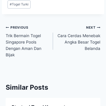
#
Togel Turki
Post
PREVIOUS
NEXT
Trik Bermain Togel
Cara Cerdas Menebak
navigation
Singapore Pools
Angka Besar Togel
Dengan Aman Dan
Belanda
Bijak
Similar Posts