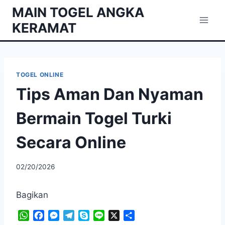
Skip
MAIN TOGEL ANGKA
to
KERAMAT
content
TOGEL ONLINE
Tips Aman Dan Nyaman
Bermain Togel Turki
Secara Online
02/20/2026
Bagikan
W
F
M
T
S
L
X
S