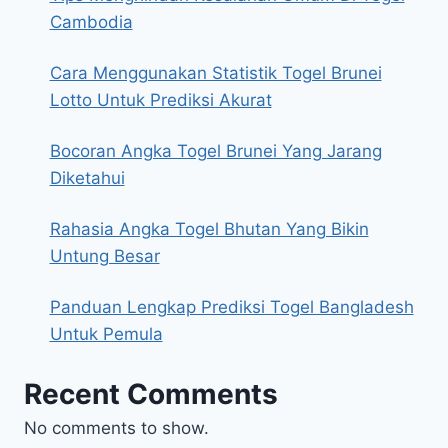
Cambodia
Cara Menggunakan Statistik Togel Brunei
Lotto Untuk Prediksi Akurat
Bocoran Angka Togel Brunei Yang Jarang
Diketahui
Rahasia Angka Togel Bhutan Yang Bikin
Untung Besar
Panduan Lengkap Prediksi Togel Bangladesh
Untuk Pemula
Recent Comments
No comments to show.