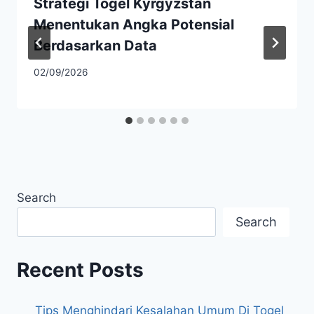
Strategi Togel Kyrgyzstan
Menentukan Angka Potensial
Berdasarkan Data
02/09/2026
Search
Search
Recent Posts
Tips Menghindari Kesalahan Umum Di Togel