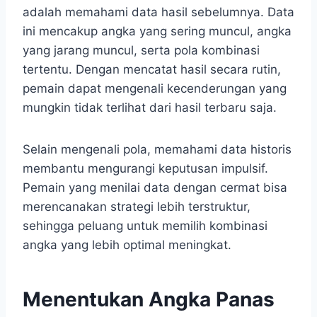
adalah memahami data hasil sebelumnya. Data
ini mencakup angka yang sering muncul, angka
yang jarang muncul, serta pola kombinasi
tertentu. Dengan mencatat hasil secara rutin,
pemain dapat mengenali kecenderungan yang
mungkin tidak terlihat dari hasil terbaru saja.
Selain mengenali pola, memahami data historis
membantu mengurangi keputusan impulsif.
Pemain yang menilai data dengan cermat bisa
merencanakan strategi lebih terstruktur,
sehingga peluang untuk memilih kombinasi
angka yang lebih optimal meningkat.
Menentukan Angka Panas