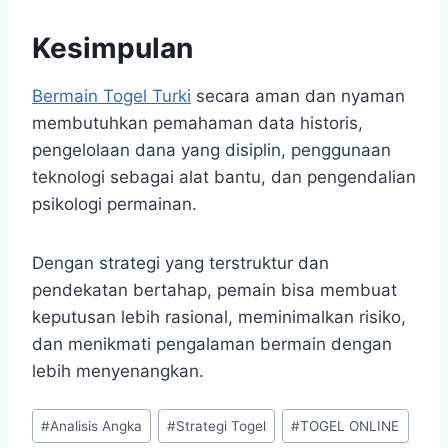
Kesimpulan
Bermain Togel Turki
secara aman dan nyaman
membutuhkan pemahaman data historis,
pengelolaan dana yang disiplin, penggunaan
teknologi sebagai alat bantu, dan pengendalian
psikologi permainan.
Dengan strategi yang terstruktur dan
pendekatan bertahap, pemain bisa membuat
keputusan lebih rasional, meminimalkan risiko,
dan menikmati pengalaman bermain dengan
lebih menyenangkan.
Post
#
Analisis Angka
#
Strategi Togel
#
TOGEL ONLINE
Tags: