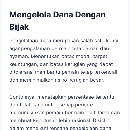
Mengelola Dana Dengan
Bijak
Pengelolaan dana merupakan salah satu kunci
agar pengalaman bermain tetap aman dan
nyaman. Menentukan batas modal, target
keuntungan, dan batas kerugian yang dapat
ditoleransi membantu pemain tetap terkendali
dan meminimalkan risiko kerugian besar.
Contohnya, menetapkan persentase tertentu
dari total dana untuk setiap periode
memungkinkan pemain bermain lebih lama dan
membuat keputusan lebih rasional. Disiplin
dalam mengikuti rencana pengelolaan dana