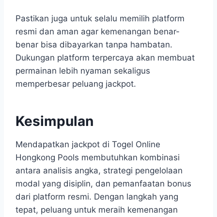
Pastikan juga untuk selalu memilih platform
resmi dan aman agar kemenangan benar-
benar bisa dibayarkan tanpa hambatan.
Dukungan platform terpercaya akan membuat
permainan lebih nyaman sekaligus
memperbesar peluang jackpot.
Kesimpulan
Mendapatkan jackpot di Togel Online
Hongkong Pools membutuhkan kombinasi
antara analisis angka, strategi pengelolaan
modal yang disiplin, dan pemanfaatan bonus
dari platform resmi. Dengan langkah yang
tepat, peluang untuk meraih kemenangan