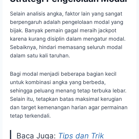
Selain analisis angka, faktor lain yang sangat
berpengaruh adalah pengelolaan modal yang
bijak. Banyak pemain gagal meraih jackpot
karena kurang disiplin dalam mengatur modal.
Sebaiknya, hindari memasang seluruh modal
dalam satu kali taruhan.
Bagi modal menjadi beberapa bagian kecil
untuk kombinasi angka yang berbeda,
sehingga peluang menang tetap terbuka lebar.
Selain itu, tetapkan batas maksimal kerugian
dan target kemenangan harian agar permainan
tetap terkendali.
Baca Juga:
Tips dan Trik