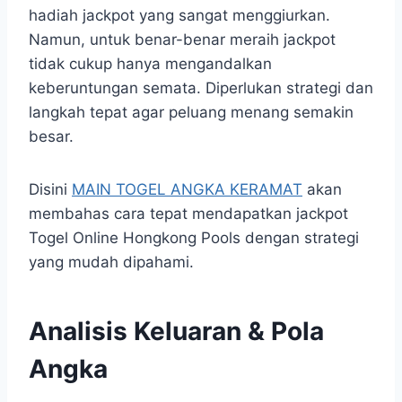
hadiah jackpot yang sangat menggiurkan.
Namun, untuk benar-benar meraih jackpot
tidak cukup hanya mengandalkan
keberuntungan semata. Diperlukan strategi dan
langkah tepat agar peluang menang semakin
besar.
Disini
MAIN TOGEL ANGKA KERAMAT
akan
membahas cara tepat mendapatkan jackpot
Togel Online Hongkong Pools dengan strategi
yang mudah dipahami.
Analisis Keluaran & Pola
Angka