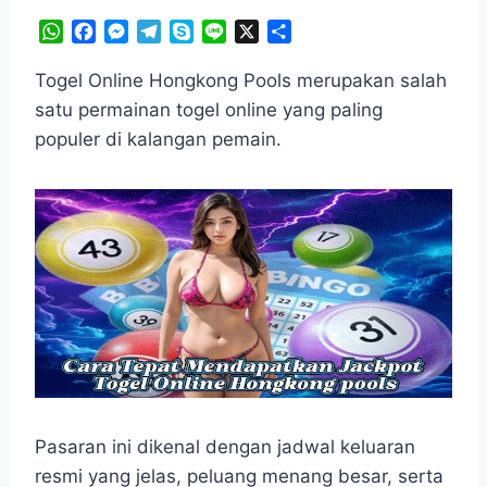
W
F
M
T
S
L
X
S
h
a
e
e
k
i
h
a
c
s
l
y
n
a
Togel Online Hongkong Pools merupakan salah
t
e
s
e
p
e
r
satu permainan togel online yang paling
s
b
e
g
e
e
populer di kalangan pemain.
A
o
n
r
p
o
g
a
p
k
e
m
r
Pasaran ini dikenal dengan jadwal keluaran
resmi yang jelas, peluang menang besar, serta