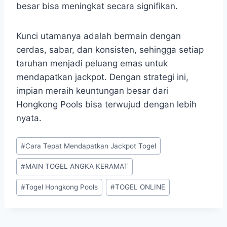
besar bisa meningkat secara signifikan.
Kunci utamanya adalah bermain dengan
cerdas, sabar, dan konsisten, sehingga setiap
taruhan menjadi peluang emas untuk
mendapatkan jackpot. Dengan strategi ini,
impian meraih keuntungan besar dari
Hongkong Pools bisa terwujud dengan lebih
nyata.
Post
#
Cara Tepat Mendapatkan Jackpot Togel
Tags:
#
MAIN TOGEL ANGKA KERAMAT
#
Togel Hongkong Pools
#
TOGEL ONLINE