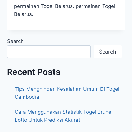
permainan Togel Belarus. permainan Togel
Belarus.
Search
Search
Recent Posts
Tips Menghindari Kesalahan Umum Di Togel
Cambodia
Cara Menggunakan Statistik Togel Brunei
Lotto Untuk Prediksi Akurat