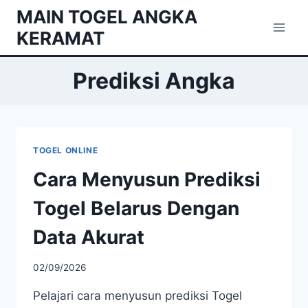
Skip
MAIN TOGEL ANGKA
to
KERAMAT
content
Prediksi Angka
TOGEL ONLINE
Cara Menyusun Prediksi
Togel Belarus Dengan
Data Akurat
02/09/2026
Pelajari cara menyusun prediksi Togel